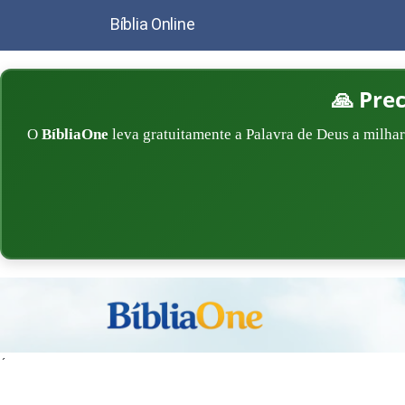
Bíblia Online
🙏 Pre
O
BíbliaOne
leva gratuitamente a Palavra de Deus a milhar
´