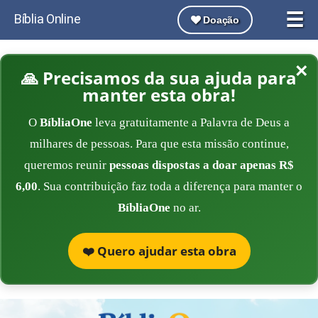
☰
Bíblia Online
Doação
×
🙏 Precisamos da sua ajuda para
manter esta obra!
O
BíbliaOne
leva gratuitamente a Palavra de Deus a
milhares de pessoas. Para que esta missão continue,
queremos reunir
pessoas dispostas a doar apenas R$
6,00
. Sua contribuição faz toda a diferença para manter o
BíbliaOne
no ar.
❤️ Quero ajudar esta obra