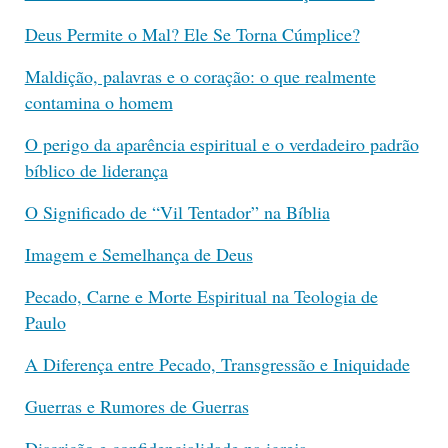
Deus Permite o Mal? Ele Se Torna Cúmplice?
Maldição, palavras e o coração: o que realmente
contamina o homem
O perigo da aparência espiritual e o verdadeiro padrão
bíblico de liderança
O Significado de “Vil Tentador” na Bíblia
Imagem e Semelhança de Deus
Pecado, Carne e Morte Espiritual na Teologia de
Paulo
A Diferença entre Pecado, Transgressão e Iniquidade
Guerras e Rumores de Guerras
Discrição e confidencialidade na igreja