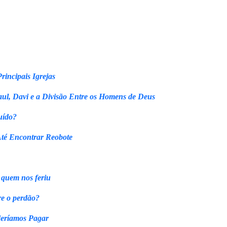
rincipais Igrejas
ul, Davi e a Divisão Entre os Homens de Deus
uído?
Até Encontrar Reobote
 quem nos feriu
re o perdão?
eríamos Pagar