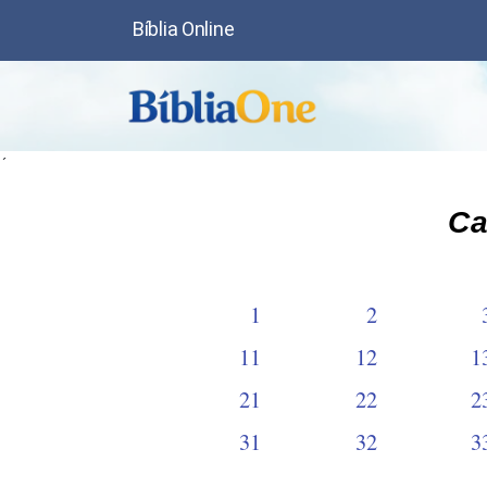
Bíblia Online
´
Ca
1
2
11
12
1
21
22
2
31
32
3