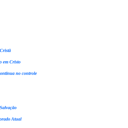
Cristã
o em Cristo
continua no controle
 Salvação
orado Atual