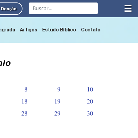
☰
Doação
Sagrada
Artigos
Estudo Bíblico
Contato
mio
8
9
10
18
19
20
28
29
30