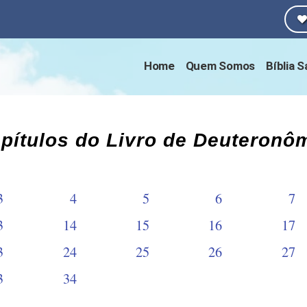
Home
Quem Somos
Bíblia 
pítulos do Livro de Deuteronô
3
4
5
6
7
3
14
15
16
17
3
24
25
26
27
3
34