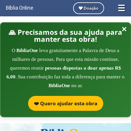
☰
Bíblia Online
Doação
×
🙏 Precisamos da sua ajuda para
manter esta obra!
O
BíbliaOne
leva gratuitamente a Palavra de Deus a
milhares de pessoas. Para que esta missão continue,
queremos reunir
pessoas dispostas a doar apenas R$
6,00
. Sua contribuição faz toda a diferença para manter o
BíbliaOne
no ar.
❤️ Quero ajudar esta obra