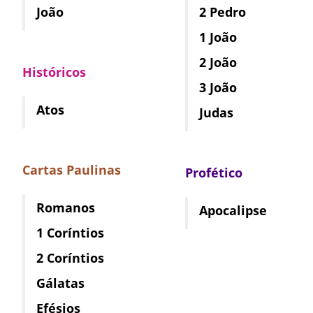
João
2 Pedro
1 João
2 João
Históricos
3 João
Atos
Judas
Cartas Paulinas
Profético
Romanos
Apocalipse
1 Coríntios
2 Coríntios
Gálatas
Efésios