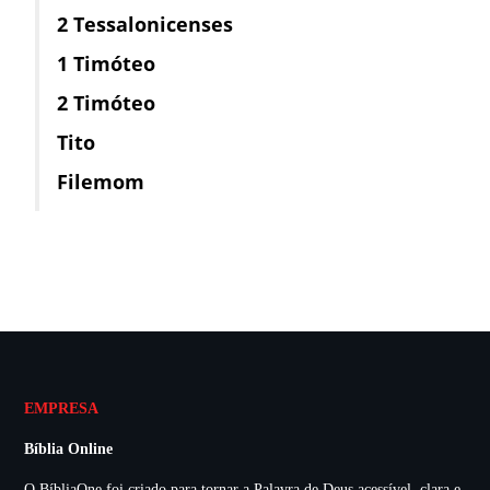
2 Tessalonicenses
1 Timóteo
2 Timóteo
Tito
Filemom
EMPRESA
Bíblia Online
O BíbliaOne foi criado para tornar a Palavra de Deus acessível, clara e