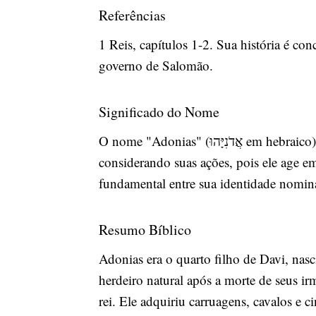
Referências
1 Reis, capítulos 1-2. Sua história é co
governo de Salomão.
Significado do Nome
O nome "Adonias" (אֲדֹנִיָּהוּ em hebraico) significa "Javé é meu Senhor" ou "Meu Senhor é Javé". Este significado é profundamente irônico
considerando suas ações, pois ele age e
fundamental entre sua identidade nominal
Resumo Bíblico
Adonias era o quarto filho de Davi, na
herdeiro natural após a morte de seus 
rei. Ele adquiriu carruagens, cavalos e 