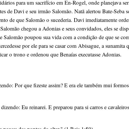
tidários para um sacrifício em En-Rogel, onde planejava se
ntes de Davi e seu irmão Salomão. Natã alertou Bate-Seba so
ento de que Salomão o sucederia. Davi imediatamente ord
 Salomão chegou a Adonias e seus convidados, eles se dis
as, e Salomão poupou sua vida com a condição de que se c
ercedesse por ele para se casar com Abisague, a sunamita q
icar o trono e ordenou que Benaías executasse Adonias.
izendo: Por que fizeste assim? E era ele também mui formos
, dizendo: Eu reinarei. E preparou para si carros e cavalei
e pegou das pontas do altar." (1 Reis 1:50)