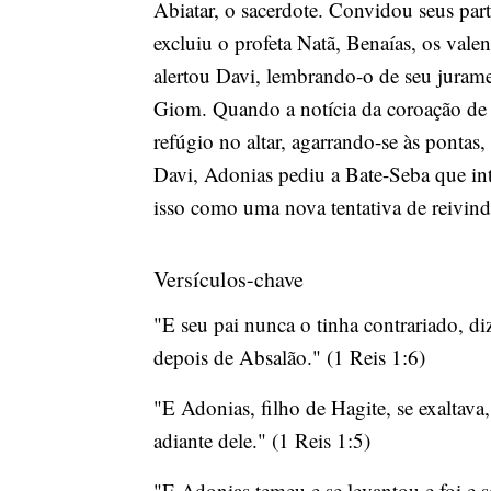
Abiatar, o sacerdote. Convidou seus par
excluiu o profeta Natã, Benaías, os vale
alertou Davi, lembrando-o de seu juram
Giom. Quando a notícia da coroação de
refúgio no altar, agarrando-se às pont
Davi, Adonias pediu a Bate-Seba que int
isso como uma nova tentativa de reivind
Versículos-chave
"E seu pai nunca o tinha contrariado, d
depois de Absalão." (1 Reis 1:6)
"E Adonias, filho de Hagite, se exaltava
adiante dele." (1 Reis 1:5)
"E Adonias temeu e se levantou e foi e s