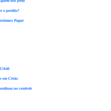
 quem nos feriu
re o perdão?
eríamos Pagar
Cristã
o em Cristo
continua no controle