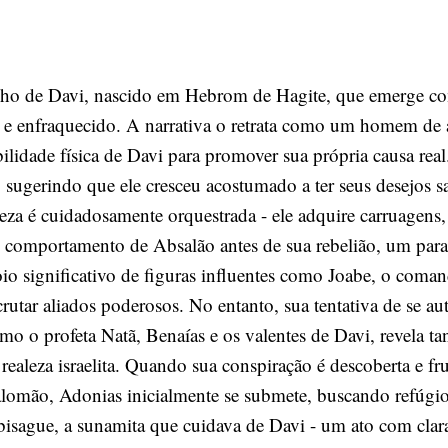
lho de Davi, nascido em Hebrom de Hagite, que emerge co
o e enfraquecido. A narrativa o retrata como um homem de 
bilidade física de Davi para promover sua própria causa rea
 sugerindo que ele cresceu acostumado a ter seus desejos sa
leza é cuidadosamente orquestrada - ele adquire carruagens
o comportamento de Absalão antes de sua rebelião, um para
o significativo de figuras influentes como Joabe, o comand
crutar aliados poderosos. No entanto, sua tentativa de se 
como o profeta Natã, Benaías e os valentes de Davi, revela t
realeza israelita. Quando sua conspiração é descoberta e fru
alomão, Adonias inicialmente se submete, buscando refúgio
bisague, a sunamita que cuidava de Davi - um ato com clara