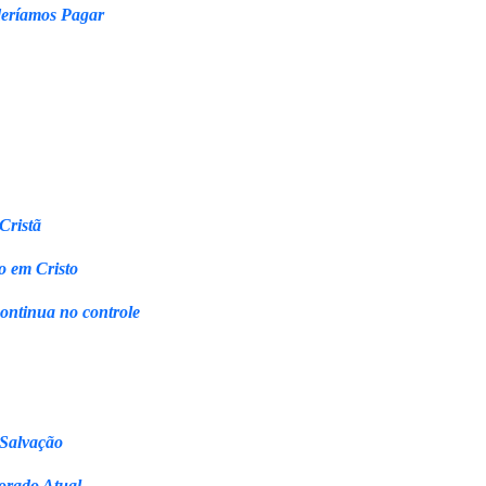
eríamos Pagar
Cristã
o em Cristo
continua no controle
 Salvação
orado Atual