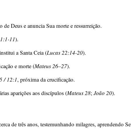
no de Deus e anuncia Sua morte e ressurreição.
1:1-11
).
stitui a Santa Ceia (
Lucas 22:14-20
).
icação e morte (
Mateus 26–27
).
5 / 12:1
, próxima da crucificação.
árias aparições aos discípulos (
Mateus 28
;
João 20
).
erca de três anos, testemunhando milagres, aprendendo Seu