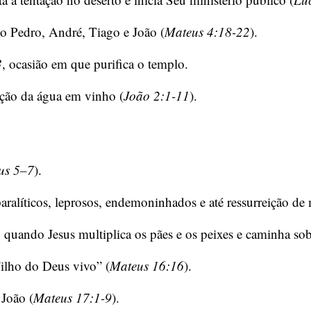
o Pedro, André, Tiago e João (
Mateus 4:18-22
).
3
, ocasião em que purifica o templo.
ação da água em vinho (
João 2:1-11
).
us 5–7
).
aralíticos, leprosos, endemoninhados e até ressurreição de
, quando Jesus multiplica os pães e os peixes e caminha sob
Filho do Deus vivo” (
Mateus 16:16
).
 João (
Mateus 17:1-9
).