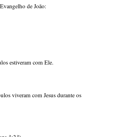
o Evangelho de João:
ulos estiveram com Ele.
pulos viveram com Jesus durante os
cas 3:23
).