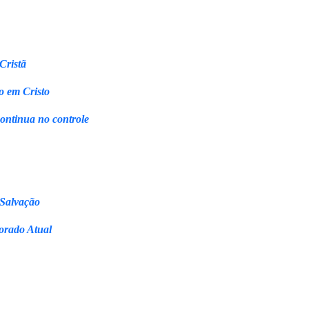
Cristã
o em Cristo
continua no controle
 Salvação
orado Atual