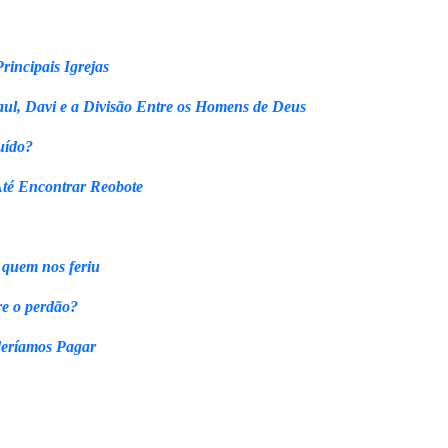
rincipais Igrejas
ul, Davi e a Divisão Entre os Homens de Deus
uído?
Até Encontrar Reobote
 quem nos feriu
re o perdão?
eríamos Pagar