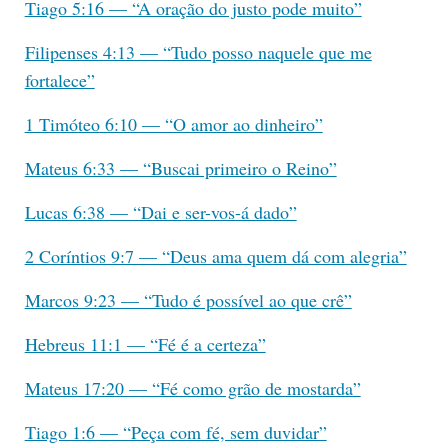
Tiago 5:16 — “A oração do justo pode muito”
Filipenses 4:13 — “Tudo posso naquele que me
fortalece”
1 Timóteo 6:10 — “O amor ao dinheiro”
Mateus 6:33 — “Buscai primeiro o Reino”
Lucas 6:38 — “Dai e ser-vos-á dado”
2 Coríntios 9:7 — “Deus ama quem dá com alegria”
Marcos 9:23 — “Tudo é possível ao que crê”
Hebreus 11:1 — “Fé é a certeza”
Mateus 17:20 — “Fé como grão de mostarda”
Tiago 1:6 — “Peça com fé, sem duvidar”