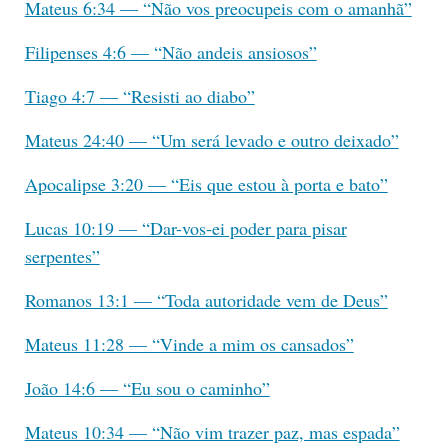
Mateus 6:34 — “Não vos preocupeis com o amanhã”
Filipenses 4:6 — “Não andeis ansiosos”
Tiago 4:7 — “Resisti ao diabo”
Mateus 24:40 — “Um será levado e outro deixado”
Apocalipse 3:20 — “Eis que estou à porta e bato”
Lucas 10:19 — “Dar-vos-ei poder para pisar
serpentes”
Romanos 13:1 — “Toda autoridade vem de Deus”
Mateus 11:28 — “Vinde a mim os cansados”
João 14:6 — “Eu sou o caminho”
Mateus 10:34 — “Não vim trazer paz, mas espada”