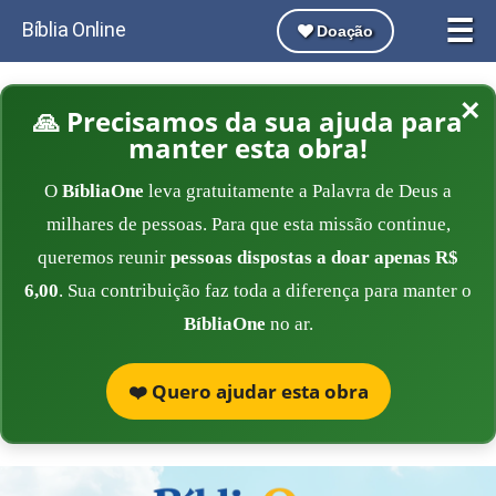
☰
Bíblia Online
Doação
×
🙏 Precisamos da sua ajuda para
manter esta obra!
O
BíbliaOne
leva gratuitamente a Palavra de Deus a
milhares de pessoas. Para que esta missão continue,
queremos reunir
pessoas dispostas a doar apenas R$
6,00
. Sua contribuição faz toda a diferença para manter o
BíbliaOne
no ar.
❤️ Quero ajudar esta obra