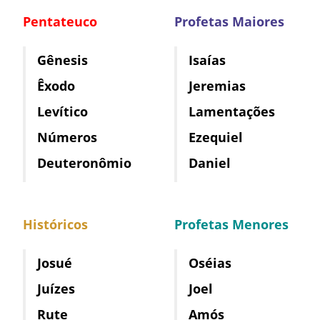
Pentateuco
Profetas Maiores
Gênesis
Isaías
Êxodo
Jeremias
Levítico
Lamentações
Números
Ezequiel
Deuteronômio
Daniel
Históricos
Profetas Menores
Josué
Oséias
Juízes
Joel
Rute
Amós