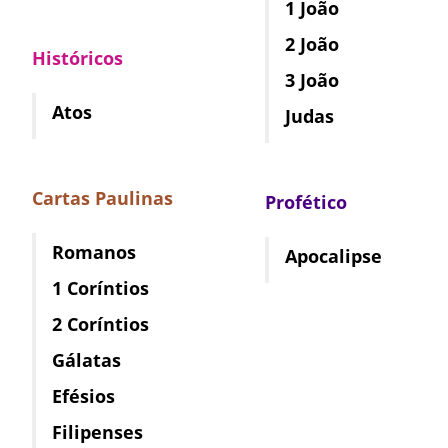
1 João
2 João
Históricos
3 João
Atos
Judas
Cartas Paulinas
Profético
Romanos
Apocalipse
1 Coríntios
2 Coríntios
Gálatas
Efésios
Filipenses