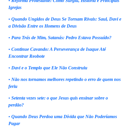
•
Reforma Protestante: Como Surgiu, História e Principais
Igrejas
•
Quando Ungidos de Deus Se Tornam Rivais: Saul, Davi e
a Divisão Entre os Homens de Deus
•
Para Trás de Mim, Satanás: Pedro Estava Possuído?
•
Continue Cavando: A Perseverança de Isaque Até
Encontrar Reobote
•
Davi e o Templo que Ele Não Construiu
•
Não nos tornamos melhores repetindo o erro de quem nos
feriu
•
Setenta vezes sete: o que Jesus quis ensinar sobre o
perdão?
•
Quando Deus Perdoa uma Dívida que Não Poderíamos
Pagar