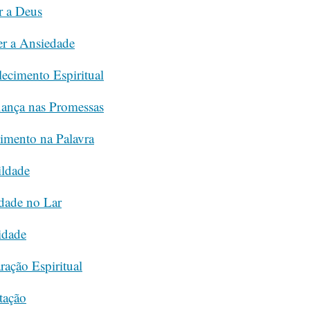
r a Deus
r a Ansiedade
ecimento Espiritual
iança nas Promessas
imento na Palavra
ildade
dade no Lar
idade
ação Espiritual
tação