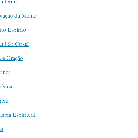
nterior
vação da Mente
no Espírito
nhão Cristã
m e Oração
rança
iência
agem
ncia Espiritual
ão