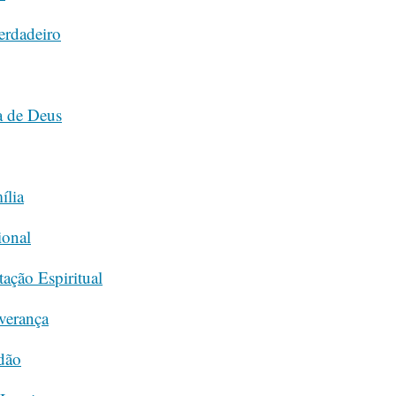
erdadeiro
a de Deus
ília
ional
ação Espiritual
verança
dão