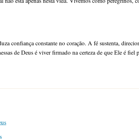
al não está apenas nesta vida. Vivemos como peregrinos, c
oduza confiança constante no coração. A fé sustenta, direci
sas de Deus é viver firmado na certeza de que Ele é fiel 
eus
s