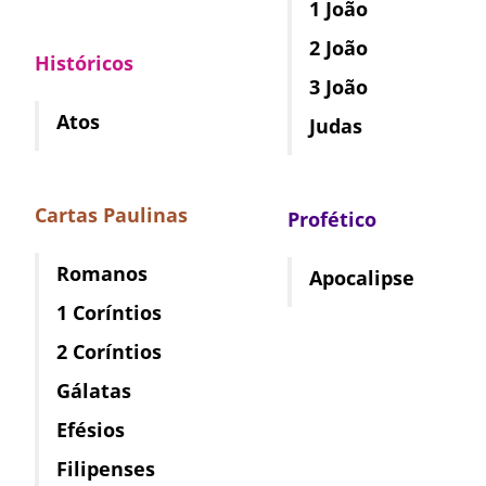
1 João
2 João
Históricos
3 João
Atos
Judas
Cartas Paulinas
Profético
Romanos
Apocalipse
1 Coríntios
2 Coríntios
Gálatas
Efésios
Filipenses