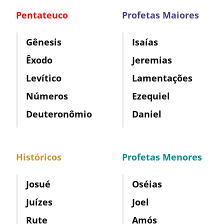
Pentateuco
Profetas Maiores
Gênesis
Isaías
Êxodo
Jeremias
Levítico
Lamentações
Números
Ezequiel
Deuteronômio
Daniel
Históricos
Profetas Menores
Josué
Oséias
Juízes
Joel
Rute
Amós