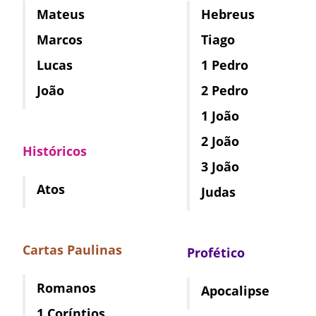
Mateus
Hebreus
Marcos
Tiago
Lucas
1 Pedro
João
2 Pedro
1 João
2 João
Históricos
3 João
Atos
Judas
Cartas Paulinas
Profético
Romanos
Apocalipse
1 Coríntios