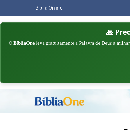
Bíblia Online
🙏 Pre
O
BíbliaOne
leva gratuitamente a Palavra de Deus a milhar
´