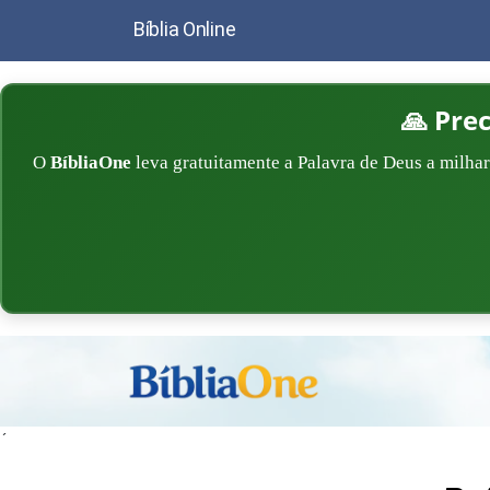
Bíblia Online
🙏 Pre
O
BíbliaOne
leva gratuitamente a Palavra de Deus a milhar
´