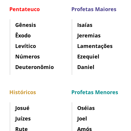
Pentateuco
Profetas Maiores
Gênesis
Isaías
Êxodo
Jeremias
Levítico
Lamentações
Números
Ezequiel
Deuteronômio
Daniel
Históricos
Profetas Menores
Josué
Oséias
Juízes
Joel
Rute
Amós