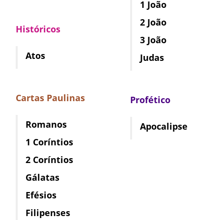
1 João
2 João
Históricos
3 João
Atos
Judas
Cartas Paulinas
Profético
Romanos
Apocalipse
1 Coríntios
2 Coríntios
Gálatas
Efésios
Filipenses