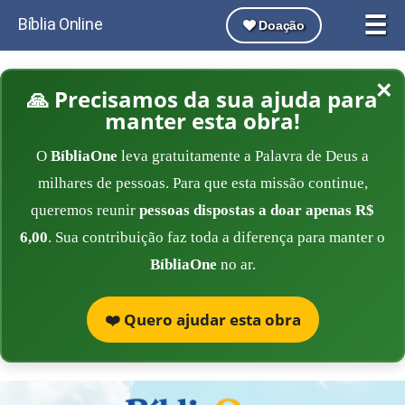
☰
Bíblia Online
Doação
×
🙏 Precisamos da sua ajuda para
manter esta obra!
O
BíbliaOne
leva gratuitamente a Palavra de Deus a
milhares de pessoas. Para que esta missão continue,
queremos reunir
pessoas dispostas a doar apenas R$
6,00
. Sua contribuição faz toda a diferença para manter o
BíbliaOne
no ar.
❤️ Quero ajudar esta obra