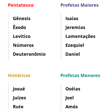
Pentateuco
Profetas Maiores
Gênesis
Isaías
Êxodo
Jeremias
Levítico
Lamentações
Números
Ezequiel
Deuteronômio
Daniel
Históricos
Profetas Menores
Josué
Oséias
Juízes
Joel
Rute
Amós