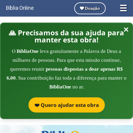
☰
Bíblia Online
Doação
×
🙏 Precisamos da sua ajuda para
manter esta obra!
O
BíbliaOne
leva gratuitamente a Palavra de Deus a
milhares de pessoas. Para que esta missão continue,
queremos reunir
pessoas dispostas a doar apenas R$
6,00
. Sua contribuição faz toda a diferença para manter o
BíbliaOne
no ar.
❤️ Quero ajudar esta obra