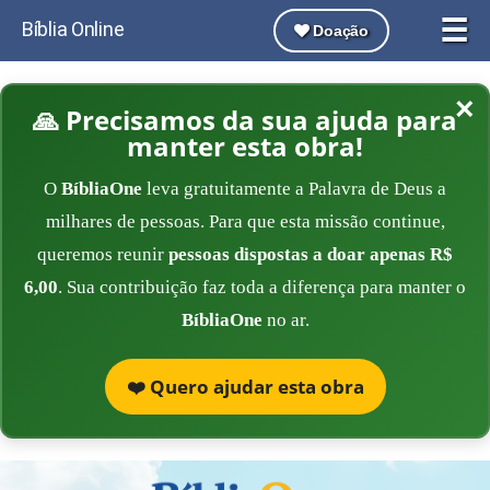
☰
Bíblia Online
Doação
×
🙏 Precisamos da sua ajuda para
manter esta obra!
O
BíbliaOne
leva gratuitamente a Palavra de Deus a
milhares de pessoas. Para que esta missão continue,
queremos reunir
pessoas dispostas a doar apenas R$
6,00
. Sua contribuição faz toda a diferença para manter o
BíbliaOne
no ar.
❤️ Quero ajudar esta obra