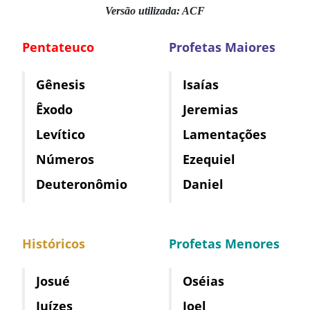
Versão utilizada: ACF
Pentateuco
Profetas Maiores
Gênesis
Isaías
Êxodo
Jeremias
Levítico
Lamentações
Números
Ezequiel
Deuteronômio
Daniel
Históricos
Profetas Menores
Josué
Oséias
Juízes
Joel