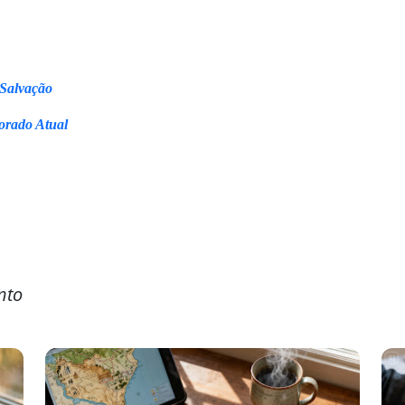
 Salvação
orado Atual
nto