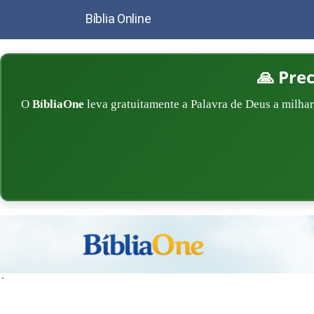
Bíblia Online
🙏 Pre
O
BíbliaOne
leva gratuitamente a Palavra de Deus a milhar
´