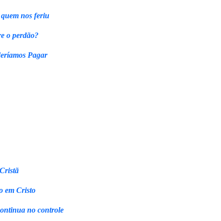
 quem nos feriu
re o perdão?
eríamos Pagar
Cristã
o em Cristo
continua no controle