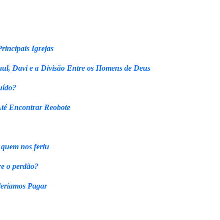
rincipais Igrejas
ul, Davi e a Divisão Entre os Homens de Deus
uído?
Até Encontrar Reobote
 quem nos feriu
re o perdão?
eríamos Pagar