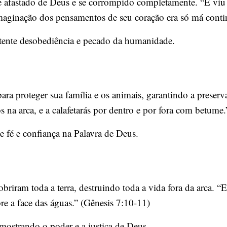
se afastado de Deus e se corrompido completamente. “E v
a imaginação dos pensamentos de seu coração era só má cont
istente desobediência e pecado da humanidade.
ara proteger sua família e os animais, garantindo a preserv
s na arca, e a calafetarás por dentro e por fora com betume
 fé e confiança na Palavra de Deus.
riram toda a terra, destruindo toda a vida fora da arca. “
bre a face das águas.” (Gênesis 7:10-11)
mostrando o poder e a justiça de Deus.