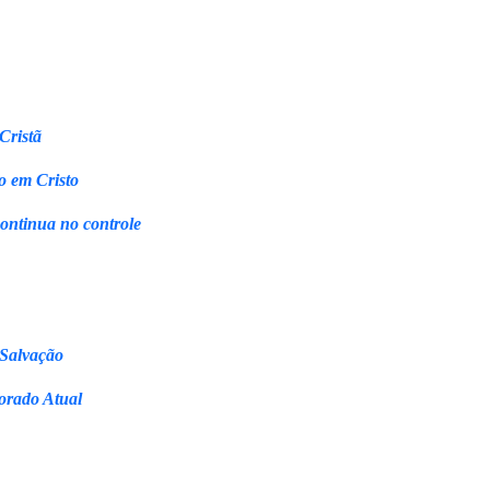
Cristã
o em Cristo
continua no controle
 Salvação
orado Atual