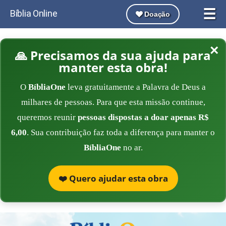
☰
Bíblia Online
Doação
×
🙏 Precisamos da sua ajuda para
manter esta obra!
O
BíbliaOne
leva gratuitamente a Palavra de Deus a
milhares de pessoas. Para que esta missão continue,
queremos reunir
pessoas dispostas a doar apenas R$
6,00
. Sua contribuição faz toda a diferença para manter o
BíbliaOne
no ar.
❤️ Quero ajudar esta obra