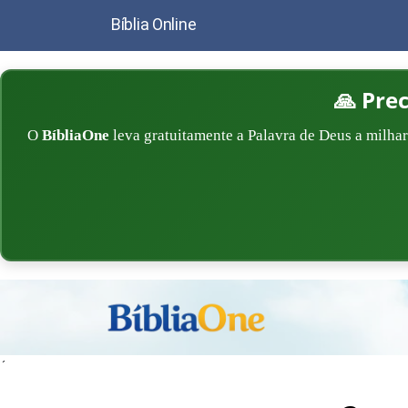
Bíblia Online
🙏 Pre
O
BíbliaOne
leva gratuitamente a Palavra de Deus a milhar
´