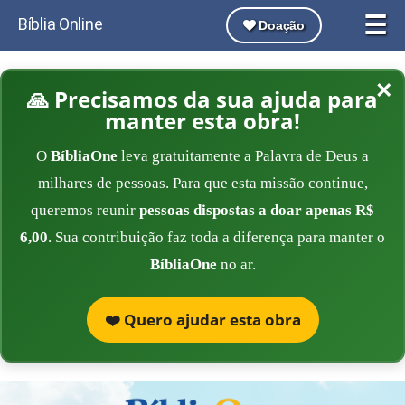
☰
Bíblia Online
Doação
×
🙏 Precisamos da sua ajuda para
manter esta obra!
O
BíbliaOne
leva gratuitamente a Palavra de Deus a
milhares de pessoas. Para que esta missão continue,
queremos reunir
pessoas dispostas a doar apenas R$
6,00
. Sua contribuição faz toda a diferença para manter o
BíbliaOne
no ar.
❤️ Quero ajudar esta obra