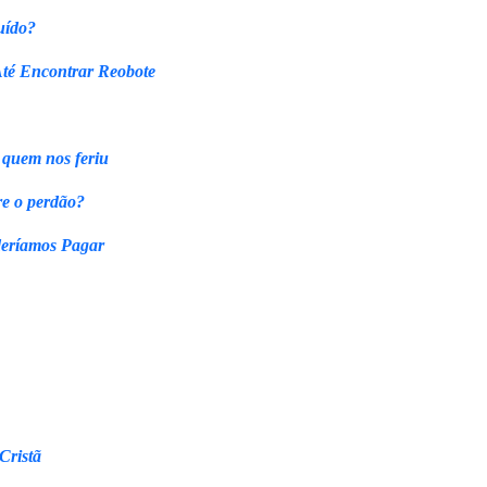
uído?
Até Encontrar Reobote
 quem nos feriu
re o perdão?
eríamos Pagar
Cristã