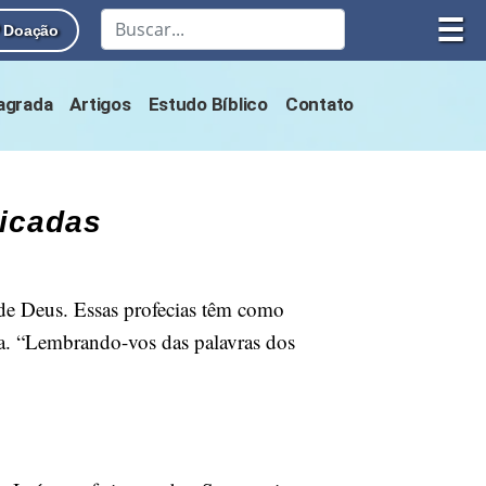
☰
Doação
Sagrada
Artigos
Estudo Bíblico
Contato
licadas
de Deus. Essas profecias têm como
ria. “Lembrando-vos das palavras dos