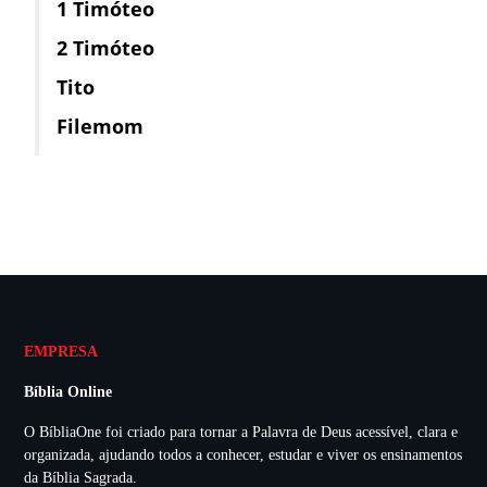
1 Timóteo
2 Timóteo
Tito
Filemom
EMPRESA
Bíblia Online
O BíbliaOne foi criado para tornar a Palavra de Deus acessível, clara e
organizada, ajudando todos a conhecer, estudar e viver os ensinamentos
da Bíblia Sagrada.