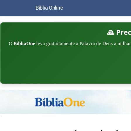
Bíblia Online
🙏 Pre
O
BíbliaOne
leva gratuitamente a Palavra de Deus a milhar
´