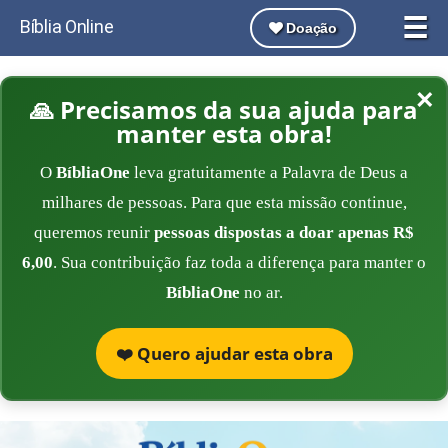
☰
Bíblia Online
Doação
×
🙏 Precisamos da sua ajuda para
manter esta obra!
O
BíbliaOne
leva gratuitamente a Palavra de Deus a
milhares de pessoas. Para que esta missão continue,
queremos reunir
pessoas dispostas a doar apenas R$
6,00
. Sua contribuição faz toda a diferença para manter o
BíbliaOne
no ar.
❤️ Quero ajudar esta obra