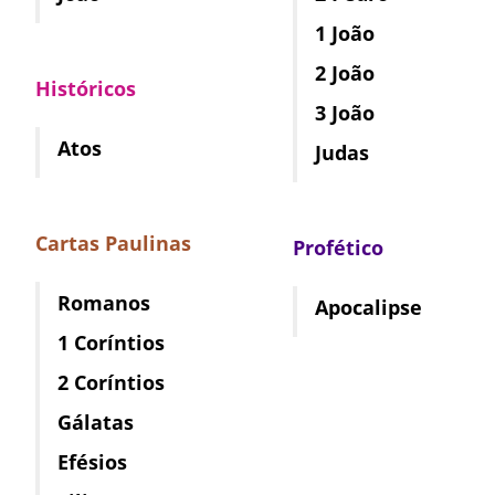
1 João
2 João
Históricos
3 João
Atos
Judas
Cartas Paulinas
Profético
Romanos
Apocalipse
1 Coríntios
2 Coríntios
Gálatas
Efésios