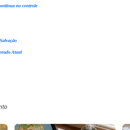
continua no controle
 Salvação
orado Atual
nto