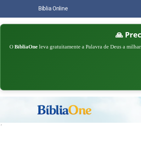
Bíblia Online
🙏 Pre
O
BíbliaOne
leva gratuitamente a Palavra de Deus a milhar
´