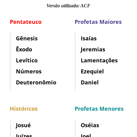
Versão utilizada: ACF
Pentateuco
Profetas Maiores
Gênesis
Isaías
Êxodo
Jeremias
Levítico
Lamentações
Números
Ezequiel
Deuteronômio
Daniel
Históricos
Profetas Menores
Josué
Oséias
Juízes
Joel