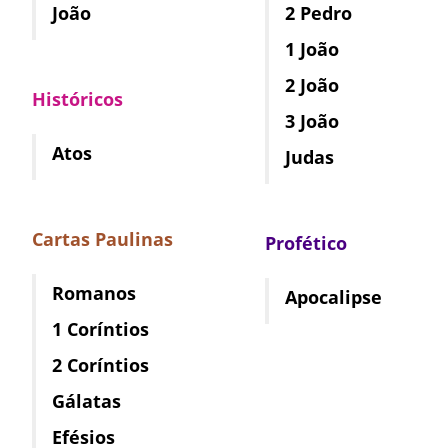
João
2 Pedro
1 João
2 João
Históricos
3 João
Atos
Judas
Cartas Paulinas
Profético
Romanos
Apocalipse
1 Coríntios
2 Coríntios
Gálatas
Efésios