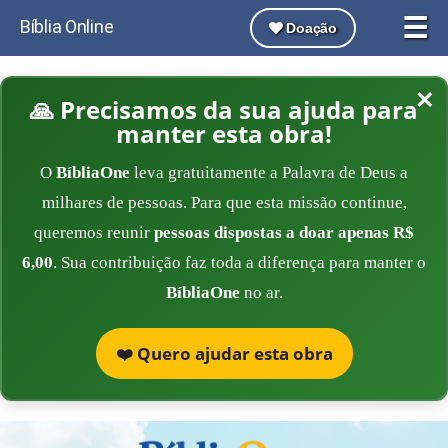
☰
Bíblia Online
Doação
×
🙏 Precisamos da sua ajuda para
manter esta obra!
O
BíbliaOne
leva gratuitamente a Palavra de Deus a
milhares de pessoas. Para que esta missão continue,
queremos reunir
pessoas dispostas a doar apenas R$
6,00
. Sua contribuição faz toda a diferença para manter o
BíbliaOne
no ar.
❤️ Quero ajudar esta obra