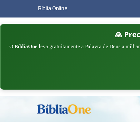
Bíblia Online
🙏 Pre
O
BíbliaOne
leva gratuitamente a Palavra de Deus a milhar
´