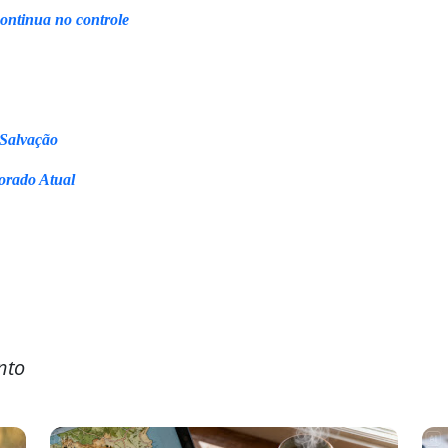
continua no controle
 Salvação
orado Atual
nto