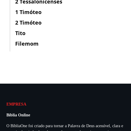
2 Tessalonicenses
1 Timóteo
2 Timóteo
Tito
Filemom
EMPRESA
Bíblia Online
O BíbliaOne foi criado para tornar a Palavra de Deus acessível, clara e