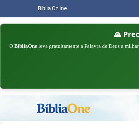
Bíblia Online
🙏 Pre
O
BíbliaOne
leva gratuitamente a Palavra de Deus a milhar
´