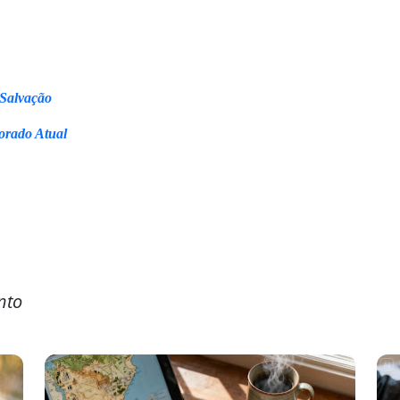
 Salvação
orado Atual
nto