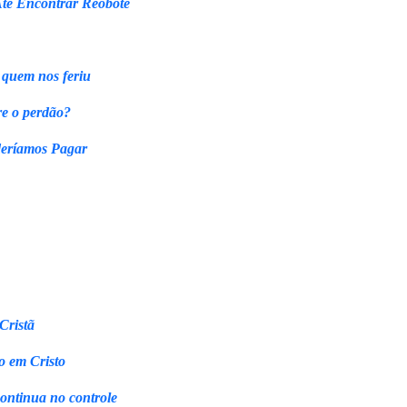
Até Encontrar Reobote
 quem nos feriu
re o perdão?
eríamos Pagar
Cristã
o em Cristo
continua no controle