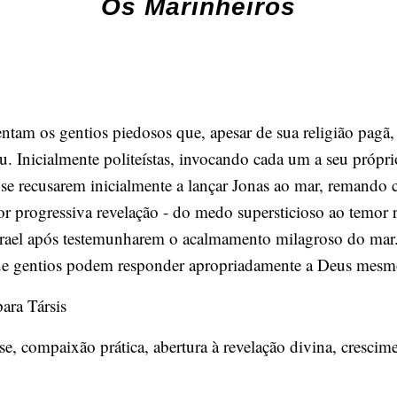
Os Marinheiros
entam os gentios piedosos que, apesar de sua religião pag
eu. Inicialmente politeístas, invocando cada um a seu própr
recusarem inicialmente a lançar Jonas ao mar, remando com
por progressiva revelação - do medo supersticioso ao temor
 Israel após testemunharem o acalmamento milagroso do mar
ue gentios podem responder apropriadamente a Deus mesm
ara Társis
, compaixão prática, abertura à revelação divina, crescime