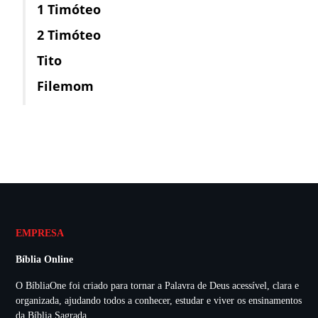
1 Timóteo
2 Timóteo
Tito
Filemom
EMPRESA
Bíblia Online
O BíbliaOne foi criado para tornar a Palavra de Deus acessível, clara e
organizada, ajudando todos a conhecer, estudar e viver os ensinamentos
da Bíblia Sagrada.