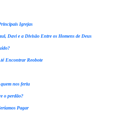
rincipais Igrejas
ul, Davi e a Divisão Entre os Homens de Deus
uído?
Até Encontrar Reobote
 quem nos feriu
re o perdão?
eríamos Pagar