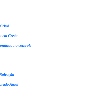
Cristã
o em Cristo
continua no controle
 Salvação
orado Atual