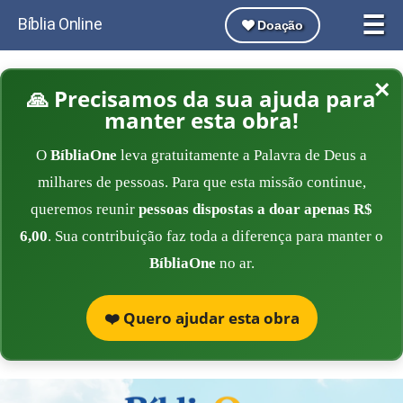
☰
Bíblia Online
Doação
×
🙏 Precisamos da sua ajuda para
manter esta obra!
O
BíbliaOne
leva gratuitamente a Palavra de Deus a
milhares de pessoas. Para que esta missão continue,
queremos reunir
pessoas dispostas a doar apenas R$
6,00
. Sua contribuição faz toda a diferença para manter o
BíbliaOne
no ar.
❤️ Quero ajudar esta obra