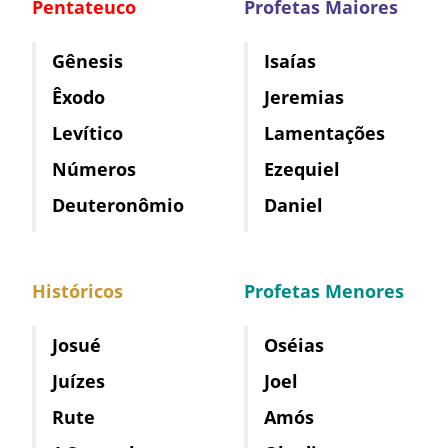
Pentateuco
Profetas Maiores
Gênesis
Isaías
Êxodo
Jeremias
Levítico
Lamentações
Números
Ezequiel
Deuteronômio
Daniel
Históricos
Profetas Menores
Josué
Oséias
Juízes
Joel
Rute
Amós