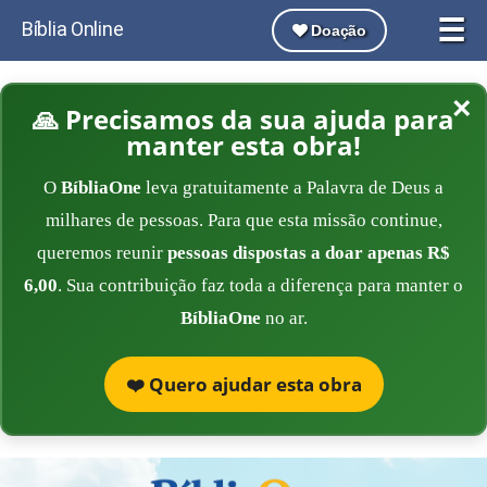
☰
Bíblia Online
Doação
×
🙏 Precisamos da sua ajuda para
manter esta obra!
O
BíbliaOne
leva gratuitamente a Palavra de Deus a
milhares de pessoas. Para que esta missão continue,
queremos reunir
pessoas dispostas a doar apenas R$
6,00
. Sua contribuição faz toda a diferença para manter o
BíbliaOne
no ar.
❤️ Quero ajudar esta obra