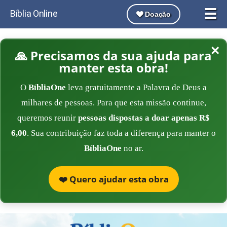
☰
Bíblia Online
Doação
×
🙏 Precisamos da sua ajuda para
manter esta obra!
O
BíbliaOne
leva gratuitamente a Palavra de Deus a
milhares de pessoas. Para que esta missão continue,
queremos reunir
pessoas dispostas a doar apenas R$
6,00
. Sua contribuição faz toda a diferença para manter o
BíbliaOne
no ar.
❤️ Quero ajudar esta obra