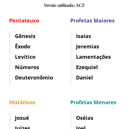
Versão utilizada: ACF
Pentateuco
Profetas Maiores
Gênesis
Isaías
Êxodo
Jeremias
Levítico
Lamentações
Números
Ezequiel
Deuteronômio
Daniel
Históricos
Profetas Menores
Josué
Oséias
Juízes
Joel