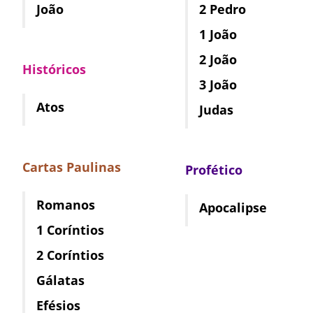
João
2 Pedro
1 João
2 João
Históricos
3 João
Atos
Judas
Cartas Paulinas
Profético
Romanos
Apocalipse
1 Coríntios
2 Coríntios
Gálatas
Efésios