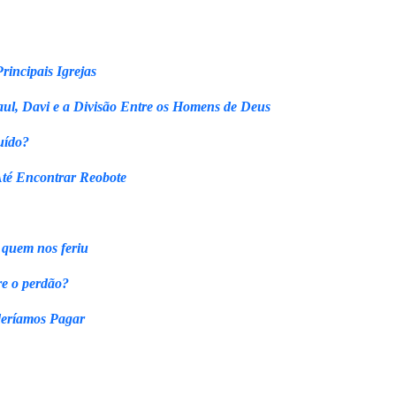
rincipais Igrejas
ul, Davi e a Divisão Entre os Homens de Deus
uído?
Até Encontrar Reobote
 quem nos feriu
re o perdão?
eríamos Pagar