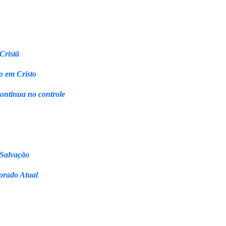
Cristã
o em Cristo
continua no controle
 Salvação
orado Atual