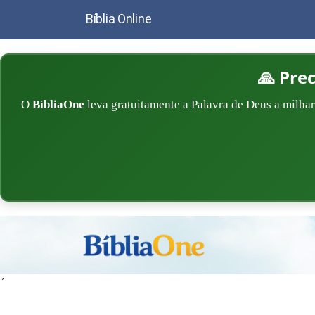
Bíblia Online
🙏 Pre
O
BíbliaOne
leva gratuitamente a Palavra de Deus a milhar
´