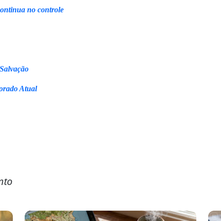
continua no controle
 Salvação
orado Atual
nto