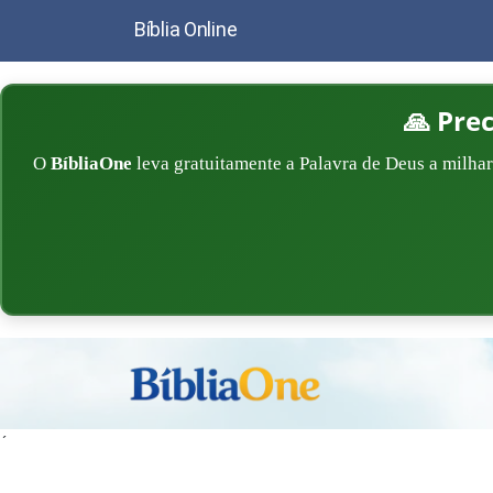
Bíblia Online
🙏 Pre
O
BíbliaOne
leva gratuitamente a Palavra de Deus a milhar
´