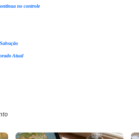
continua no controle
 Salvação
orado Atual
nto