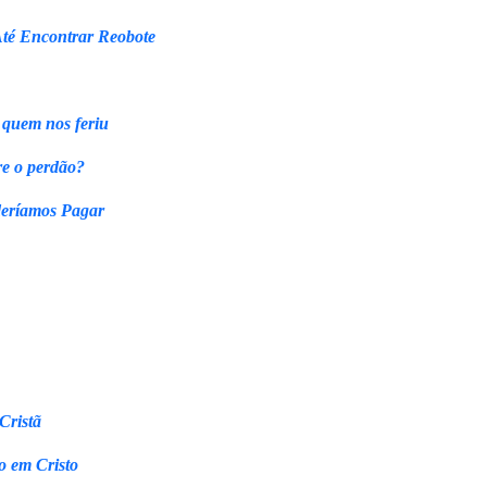
Até Encontrar Reobote
 quem nos feriu
re o perdão?
eríamos Pagar
Cristã
o em Cristo