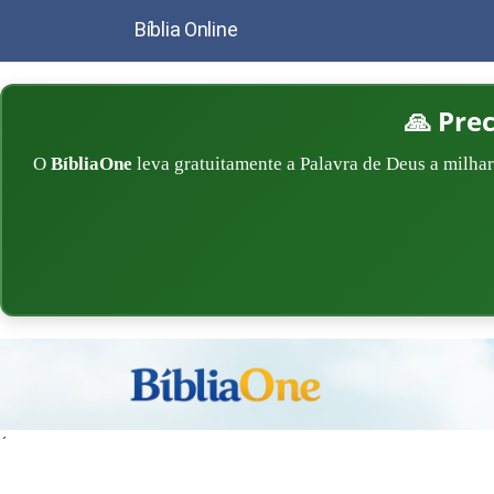
Bíblia Online
🙏 Pre
O
BíbliaOne
leva gratuitamente a Palavra de Deus a milhar
´