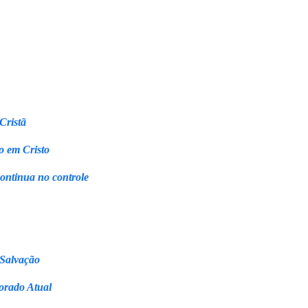
Cristã
o em Cristo
continua no controle
 Salvação
orado Atual