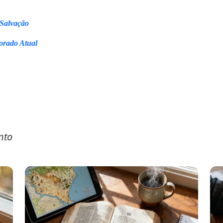
 Salvação
orado Atual
nto