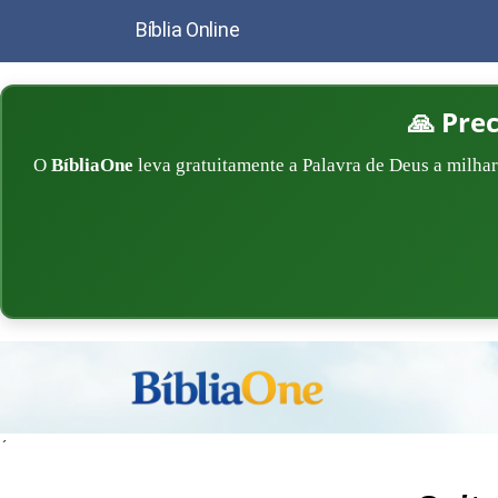
Bíblia Online
🙏 Pre
O
BíbliaOne
leva gratuitamente a Palavra de Deus a milhar
´